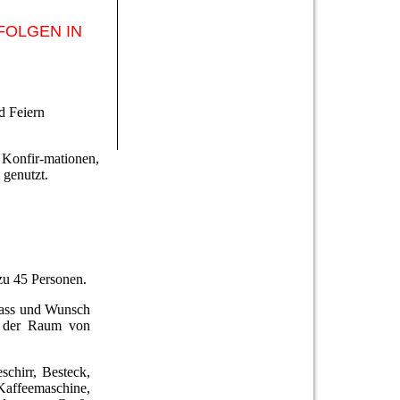
FOLGEN IN
d Feiern
Konfir-mationen,
 genutzt.
 zu 45 Personen.
ass und Wunsch
nn der Raum von
schirr, Besteck,
eemaschine,