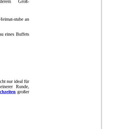
nderem Groß-
 Heimat-stube an
u eines Buffets
ht nur ideal für
leinerer Runde,
chzeiten
großer