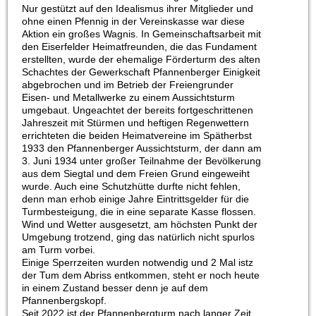
Nur gestützt auf den Idealismus ihrer Mitglieder und
ohne einen Pfennig in der Vereinskasse war diese
Aktion ein großes Wagnis. In Gemeinschaftsarbeit mit
den Eiserfelder Heimatfreunden, die das Fundament
erstellten, wurde der ehemalige Förderturm des alten
Schachtes der Gewerkschaft Pfannenberger Einigkeit
abgebrochen und im Betrieb der Freiengrunder
Eisen- und Metallwerke zu einem Aussichtsturm
umgebaut. Ungeachtet der bereits fortgeschrittenen
Jahreszeit mit Stürmen und heftigen Regenwettern
errichteten die beiden Heimatvereine im Spätherbst
1933 den Pfannenberger Aussichtsturm, der dann am
3. Juni 1934 unter großer Teilnahme der Bevölkerung
aus dem Siegtal und dem Freien Grund eingeweiht
wurde. Auch eine Schutzhütte durfte nicht fehlen,
denn man erhob einige Jahre Eintrittsgelder für die
Turmbesteigung, die in eine separate Kasse flossen.
Wind und Wetter ausgesetzt, am höchsten Punkt der
Umgebung trotzend, ging das natürlich nicht spurlos
am Turm vorbei.
Einige Sperrzeiten wurden notwendig und 2 Mal istz
der Tum dem Abriss entkommen, steht er noch heute
in einem Zustand besser denn je auf dem
Pfannenbergskopf.
Seit 2022 ist der Pfannenbergturm nach langer Zeit