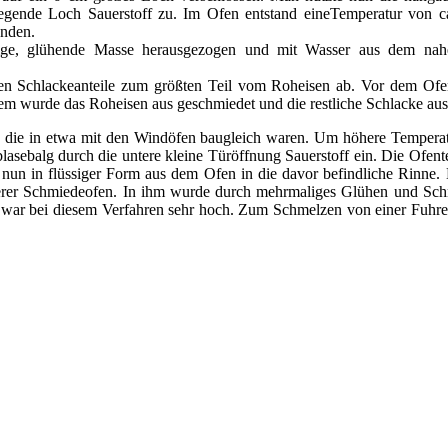
egende Loch Sauerstoff zu. Im Ofen entstand eineTemperatur von c
unden.
gige, glühende Masse herausgezogen und mit Wasser aus dem na
chen Schlackeanteile zum größten Teil vom Roheisen ab. Vor dem Ofe
sem wurde das Roheisen aus geschmiedet und die restliche Schlacke aus
n, die in etwa mit den Windöfen baugleich waren. Um höhere Tempera
blasebalg durch die untere kleine Türöffnung Sauerstoff ein. Die Ofen
 nun in flüssiger Form aus dem Ofen in die davor befindliche Rinne. 
erer Schmiedeofen. In ihm wurde durch mehrmaliges Glühen und Sch
e war bei diesem Verfahren sehr hoch. Zum Schmelzen von einer Fuhr