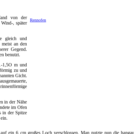
fand von der
Rennofen
 Wind-, später
te gleich und
h meist an den
serer Gegend.
n benutzt.
 1-1,5O m und
lförmig zu und
nannten Gicht.
 ausgemauerte,
innenförmige
en in der Nähe
ündete im Ofen
 in der Spitze
 ein.
auf ein 6 cm großes Loch verschlossen. Man nutzte nun die hangau