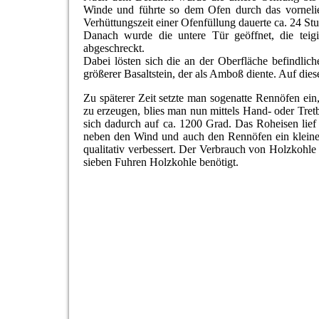
Winde und führte so dem Ofen durch das vorneli
Verhüttungszeit einer Ofenfüllung dauerte ca. 24 St
Danach wurde die untere Tür geöffnet, die tei
abgeschreckt.
Dabei lösten sich die an der Oberfläche befindli
größerer Basaltstein, der als Amboß diente. Auf die
Zu späterer Zeit setzte man sogenatte Rennöfen ei
zu erzeugen, blies man nun mittels Hand- oder Tret
sich dadurch auf ca. 1200 Grad. Das Roheisen lief
neben den Wind und auch den Rennöfen ein klein
qualitativ verbessert. Der Verbrauch von Holzkohl
sieben Fuhren Holzkohle benötigt.