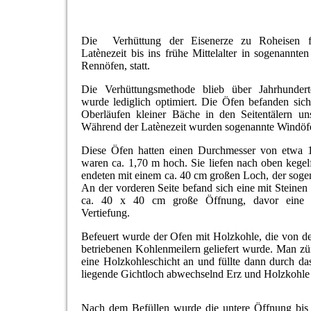
Die Verhüttung der Eisenerze zu Roheisen 
Latènezeit bis ins frühe Mittelalter in sogenannten
Rennöfen, statt.
Die Verhüttungsmethode blieb über Jahrhunder
wurde lediglich optimiert. Die Öfen befanden sic
Oberläufen kleiner Bäche in den Seitentälern un
Während der Latènezeit wurden sogenannte Windöfe
Diese Öfen hatten einen Durchmesser von etwa
waren ca. 1,70 m hoch. Sie liefen nach oben kege
endeten mit einem ca. 40 cm großen Loch, der soge
An der vorderen Seite befand sich eine mit Steinen
ca. 40 x 40 cm große Öffnung, davor eine r
Vertiefung.
Befeuert wurde der Ofen mit Holzkohle, die von d
betriebenen Kohlenmeilern geliefert wurde. Man z
eine Holzkohleschicht an und füllte dann durch das
liegende Gichtloch abwechselnd Erz und Holzkohle
Nach dem Befüllen wurde die untere Öffnung bis 